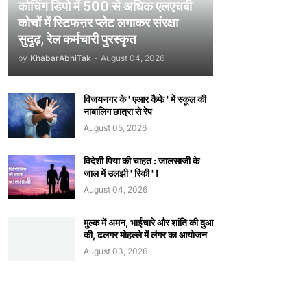
कोचिंग डिपो में 500 से अधिक एलएचबी
कोचों में स्टिफऩर प्लेट लगाकर संरक्षा
सुदृढ़, रेल कर्मचारी पुरस्कृत
by
KhabarAbhiTak
-
August 04, 2026
विजयनगर के ' एआर कैफे ' में स्कूल की
नाबालिग छात्रा से रेप
August 05, 2026
विदेशी पिया की चाहत : जालसाजी के
जाल में उलझी ' रिंकी ' !
August 04, 2026
मुल्क में अमन, भाईचारे और शांति की दुआ
की, ढलगर मोहल्ले में लंगर का आयोजन
August 03, 2026