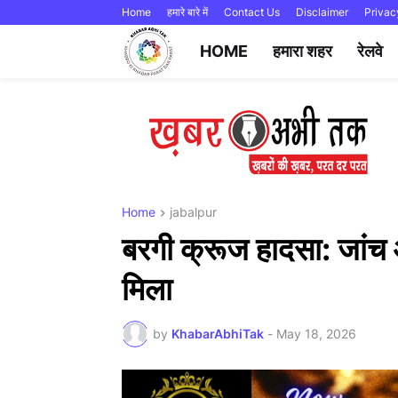
Home
हमारे बारे में
Contact Us
Disclaimer
Privac
HOME
हमारा शहर
रेलवे
Home
jabalpur
बरगी क्रूज हादसा: जांच
मिला
by
KhabarAbhiTak
-
May 18, 2026