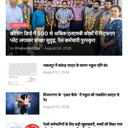
JABALPUR
कोचिंग डिपो में 500 से अधिक एलएचबी कोचों में स्टिफऩर
प्लेट लगाकर संरक्षा सुदृढ़, रेल कर्मचारी पुरस्कृत
by
KhabarAbhiTak
-
August 04, 2026
जबलपुर में कांवड़ यात्रा के कारण स्कूल रहेंगे बंद
August 07, 2026
विजयनगर के ' एआर कैफे ' में स्कूल की नाबालिग छात्रा से
रेप
August 05, 2026
रेलवे कर्मचारियों के लिए बड़ी खुशखबरी, बच्चों की शिक्षा भत्ता