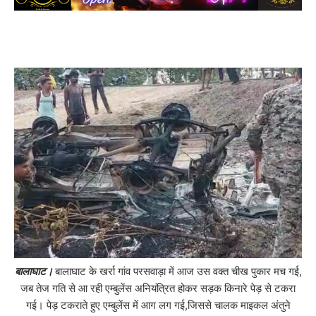
बालाघाट।
बालाघाट के खर्रा गांव परसवाड़ा में आज उस वक्त चीख पुकार मच गई,
जब तेज गति से आ रही एम्बुलेंस अनियंत्रित होकर सड़क किनारे पेड़ से टकरा
गई। पेड़ टकराते हुए एम्बुलेंस में आग लग गई,जिससे चालक माइकल अंतुने