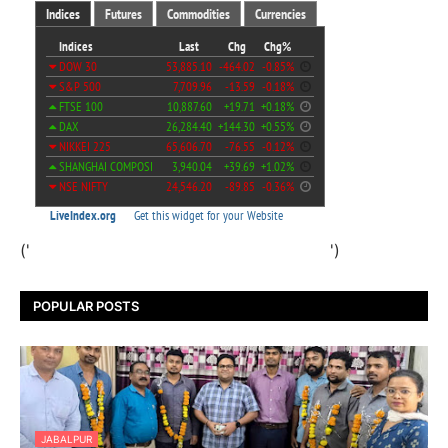
('
')
POPULAR POSTS
JABALPUR