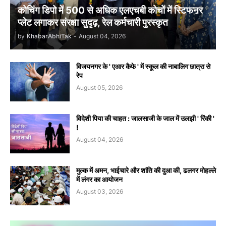
कोचिंग डिपो में 500 से अधिक एलएचबी कोचों में स्टिफऩर
प्लेट लगाकर संरक्षा सुदृढ़, रेल कर्मचारी पुरस्कृत
by
KhabarAbhiTak
-
August 04, 2026
विजयनगर के ' एआर कैफे ' में स्कूल की नाबालिग छात्रा से
रेप
August 05, 2026
विदेशी पिया की चाहत : जालसाजी के जाल में उलझी ' रिंकी '
!
August 04, 2026
मुल्क में अमन, भाईचारे और शांति की दुआ की, ढलगर मोहल्ले
में लंगर का आयोजन
August 03, 2026