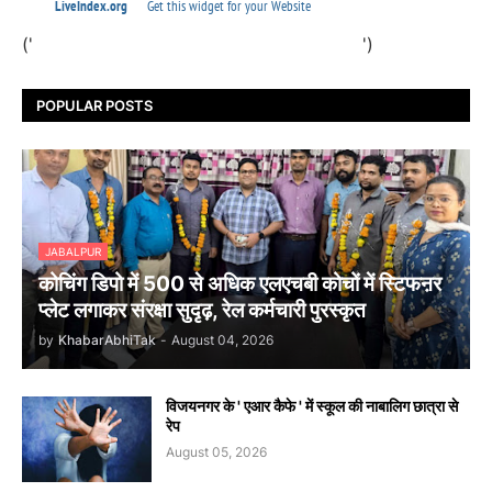
('
')
POPULAR POSTS
JABALPUR
कोचिंग डिपो में 500 से अधिक एलएचबी कोचों में स्टिफऩर
प्लेट लगाकर संरक्षा सुदृढ़, रेल कर्मचारी पुरस्कृत
by
KhabarAbhiTak
-
August 04, 2026
विजयनगर के ' एआर कैफे ' में स्कूल की नाबालिग छात्रा से
रेप
August 05, 2026