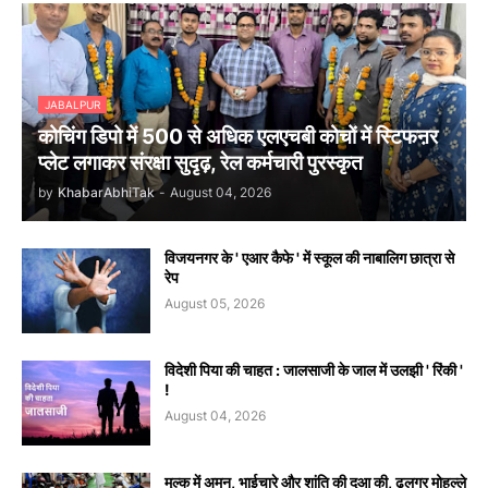
JABALPUR
कोचिंग डिपो में 500 से अधिक एलएचबी कोचों में स्टिफऩर
प्लेट लगाकर संरक्षा सुदृढ़, रेल कर्मचारी पुरस्कृत
by
KhabarAbhiTak
-
August 04, 2026
विजयनगर के ' एआर कैफे ' में स्कूल की नाबालिग छात्रा से
रेप
August 05, 2026
विदेशी पिया की चाहत : जालसाजी के जाल में उलझी ' रिंकी '
!
August 04, 2026
मुल्क में अमन, भाईचारे और शांति की दुआ की, ढलगर मोहल्ले