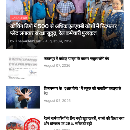
JABALPUR
कोचिंग डिपो में 500 से अधिक एलएचबी कोचों में स्टिफऩर
प्लेट लगाकर संरक्षा सुदृढ़, रेल कर्मचारी पुरस्कृत
by
KhabarAbhiTak
-
August 04, 2026
जबलपुर में कांवड़ यात्रा के कारण स्कूल रहेंगे बंद
August 07, 2026
विजयनगर के ' एआर कैफे ' में स्कूल की नाबालिग छात्रा से
रेप
August 05, 2026
रेलवे कर्मचारियों के लिए बड़ी खुशखबरी, बच्चों की शिक्षा भत्ता
और हॉस्टल पर 25% सब्सिडी बढ़ी