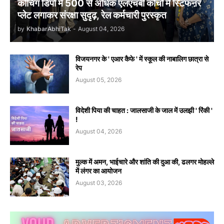
कोचिंग डिपो में 500 से अधिक एलएचबी कोचों में स्टिफऩर
प्लेट लगाकर संरक्षा सुदृढ़, रेल कर्मचारी पुरस्कृत
by
KhabarAbhiTak
-
August 04, 2026
विजयनगर के ' एआर कैफे ' में स्कूल की नाबालिग छात्रा से
रेप
August 05, 2026
विदेशी पिया की चाहत : जालसाजी के जाल में उलझी ' रिंकी '
!
August 04, 2026
मुल्क में अमन, भाईचारे और शांति की दुआ की, ढलगर मोहल्ले
में लंगर का आयोजन
August 03, 2026