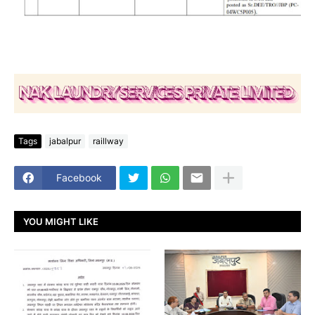
Tags
jabalpur
raillway
Facebook
YOU MIGHT LIKE