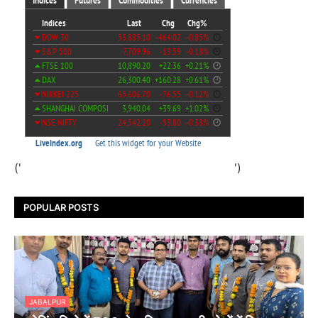
('
')
POPULAR POSTS
JABALPUR