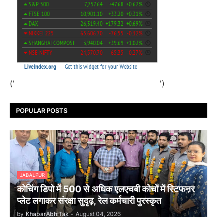
('
')
POPULAR POSTS
JABALPUR
कोचिंग डिपो में 500 से अधिक एलएचबी कोचों में स्टिफऩर
प्लेट लगाकर संरक्षा सुदृढ़, रेल कर्मचारी पुरस्कृत
by
KhabarAbhiTak
-
August 04, 2026