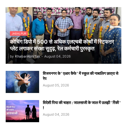
JABALPUR
कोचिंग डिपो में 500 से अधिक एलएचबी कोचों में स्टिफऩर
प्लेट लगाकर संरक्षा सुदृढ़, रेल कर्मचारी पुरस्कृत
by
KhabarAbhiTak
-
August 04, 2026
विजयनगर के ' एआर कैफे ' में स्कूल की नाबालिग छात्रा से
रेप
August 05, 2026
विदेशी पिया की चाहत : जालसाजी के जाल में उलझी ' रिंकी '
!
August 04, 2026