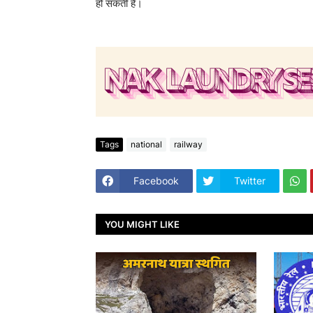
हो सकती है।
Tags
national
railway
Facebook
Twitter
YOU MIGHT LIKE