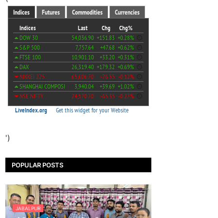
')
POPULAR POSTS
JABALPUR