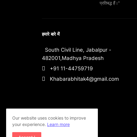
प्रतिबद्ध हैं।"
हमारे बारे में
South Civil Line, Jabalpur -
482001,Madhya Pradesh
+91 11-44759719
Khabarabhitak4@gmail.com
Our website uses cookies to improve
your experience.
Learn more