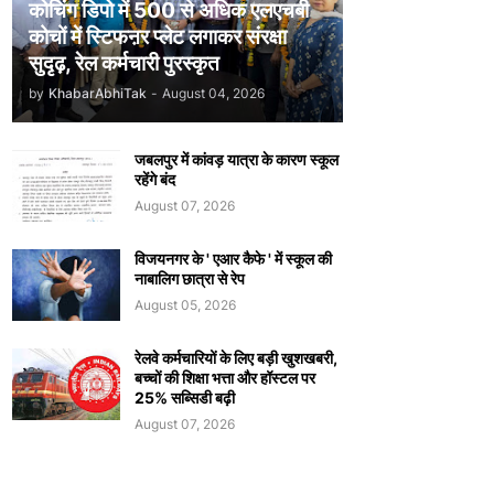
कोचिंग डिपो में 500 से अधिक एलएचबी
कोचों में स्टिफऩर प्लेट लगाकर संरक्षा
सुदृढ़, रेल कर्मचारी पुरस्कृत
by
KhabarAbhiTak
-
August 04, 2026
जबलपुर में कांवड़ यात्रा के कारण स्कूल
रहेंगे बंद
August 07, 2026
विजयनगर के ' एआर कैफे ' में स्कूल की
नाबालिग छात्रा से रेप
August 05, 2026
रेलवे कर्मचारियों के लिए बड़ी खुशखबरी,
बच्चों की शिक्षा भत्ता और हॉस्टल पर
25% सब्सिडी बढ़ी
August 07, 2026