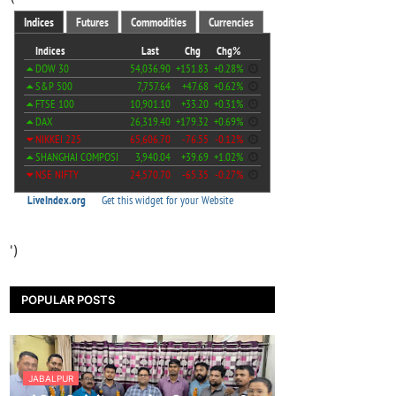
')
POPULAR POSTS
JABALPUR