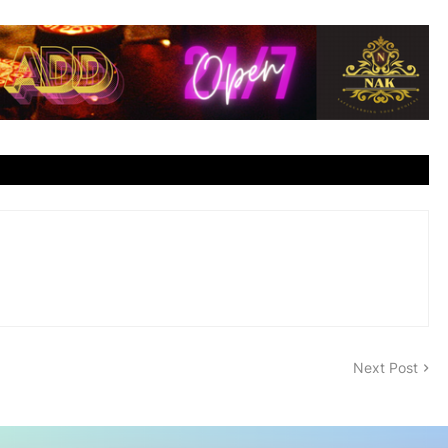
Next Post