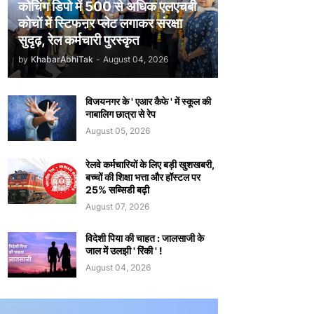
कोचिंग डिपो में 500 से अधिक एलएचबी
कोचों में स्टिफऩर प्लेट लगाकर संरक्षा
सुदृढ़, रेल कर्मचारी पुरस्कृत
by
KhabarAbhiTak
-
August 04, 2026
विजयनगर के ' एआर कैफे ' में स्कूल की
नाबालिग छात्रा से रेप
August 05, 2026
रेलवे कर्मचारियों के लिए बड़ी खुशखबरी,
बच्चों की शिक्षा भत्ता और हॉस्टल पर
25% सब्सिडी बढ़ी
August 07, 2026
विदेशी पिया की चाहत : जालसाजी के
जाल में उलझी ' रिंकी ' !
August 04, 2026