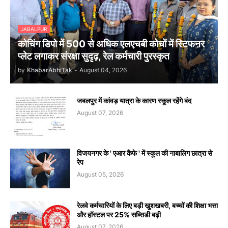
JABALPUR
कोचिंग डिपो में 500 से अधिक एलएचबी कोचों में स्टिफऩर
प्लेट लगाकर संरक्षा सुदृढ़, रेल कर्मचारी पुरस्कृत
by
KhabarAbhiTak
-
August 04, 2026
जबलपुर में कांवड़ यात्रा के कारण स्कूल रहेंगे बंद
August 07, 2026
विजयनगर के ' एआर कैफे ' में स्कूल की नाबालिग छात्रा से
रेप
August 05, 2026
रेलवे कर्मचारियों के लिए बड़ी खुशखबरी, बच्चों की शिक्षा भत्ता
और हॉस्टल पर 25% सब्सिडी बढ़ी
August 07, 2026