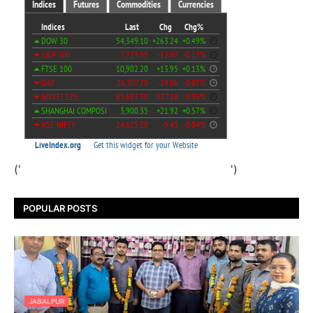
('
')
POPULAR POSTS
JABALPUR