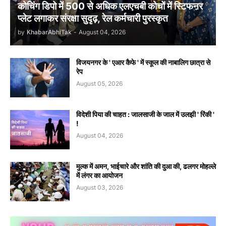
कोचिंग डिपो में 500 से अधिक एलएचबी कोचों में स्टिफऩर
प्लेट लगाकर संरक्षा सुदृढ़, रेल कर्मचारी पुरस्कृत
by
KhabarAbhiTak
-
August 04, 2026
विजयनगर के ' एआर कैफे ' में स्कूल की नाबालिग छात्रा से
रेप
August 05, 2026
विदेशी पिया की चाहत : जालसाजी के जाल में उलझी ' रिंकी '
!
August 04, 2026
मुल्क में अमन, भाईचारे और शांति की दुआ की, ढलगर मोहल्ले
में लंगर का आयोजन
August 03, 2026