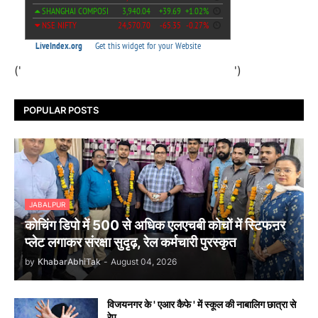
('
')
POPULAR POSTS
JABALPUR
कोचिंग डिपो में 500 से अधिक एलएचबी कोचों में स्टिफऩर
प्लेट लगाकर संरक्षा सुदृढ़, रेल कर्मचारी पुरस्कृत
by
KhabarAbhiTak
-
August 04, 2026
विजयनगर के ' एआर कैफे ' में स्कूल की नाबालिग छात्रा से
रेप