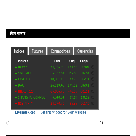
विश्व बाजार
('
')