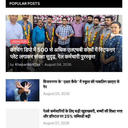
POPULAR POSTS
JABALPUR
कोचिंग डिपो में 500 से अधिक एलएचबी कोचों में स्टिफऩर
प्लेट लगाकर संरक्षा सुदृढ़, रेल कर्मचारी पुरस्कृत
by
KhabarAbhiTak
-
August 04, 2026
विजयनगर के ' एआर कैफे ' में स्कूल की नाबालिग छात्रा से
रेप
August 05, 2026
रेलवे कर्मचारियों के लिए बड़ी खुशखबरी, बच्चों की शिक्षा भत्ता
और हॉस्टल पर 25% सब्सिडी बढ़ी
August 07, 2026