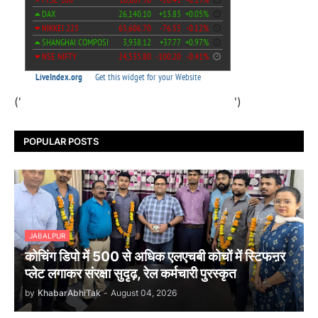
('
')
POPULAR POSTS
JABALPUR
कोचिंग डिपो में 500 से अधिक एलएचबी कोचों में स्टिफऩर
प्लेट लगाकर संरक्षा सुदृढ़, रेल कर्मचारी पुरस्कृत
by
KhabarAbhiTak
-
August 04, 2026