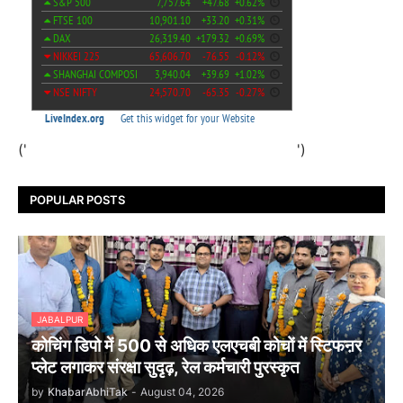
('
')
POPULAR POSTS
JABALPUR
कोचिंग डिपो में 500 से अधिक एलएचबी कोचों में स्टिफऩर
प्लेट लगाकर संरक्षा सुदृढ़, रेल कर्मचारी पुरस्कृत
by
KhabarAbhiTak
-
August 04, 2026