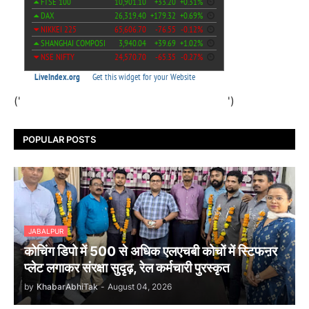
('
')
POPULAR POSTS
JABALPUR
कोचिंग डिपो में 500 से अधिक एलएचबी कोचों में स्टिफऩर
प्लेट लगाकर संरक्षा सुदृढ़, रेल कर्मचारी पुरस्कृत
by
KhabarAbhiTak
-
August 04, 2026