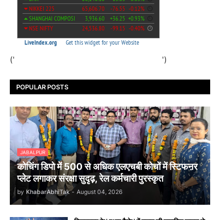
('
')
POPULAR POSTS
JABALPUR
कोचिंग डिपो में 500 से अधिक एलएचबी कोचों में स्टिफऩर
प्लेट लगाकर संरक्षा सुदृढ़, रेल कर्मचारी पुरस्कृत
by
KhabarAbhiTak
-
August 04, 2026