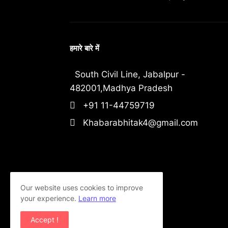
हमारे बारे में
South Civil Line, Jabalpur -
482001,Madhya Pradesh
+91 11-44759719
Khabarabhitak4@gmail.com
Our website uses cookies to improve
your experience.
Learn more
Accept !