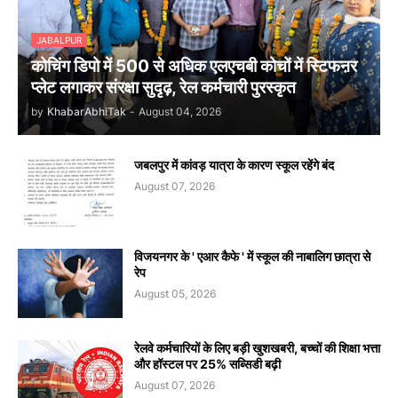
JABALPUR
कोचिंग डिपो में 500 से अधिक एलएचबी कोचों में स्टिफऩर
प्लेट लगाकर संरक्षा सुदृढ़, रेल कर्मचारी पुरस्कृत
by
KhabarAbhiTak
-
August 04, 2026
जबलपुर में कांवड़ यात्रा के कारण स्कूल रहेंगे बंद
August 07, 2026
विजयनगर के ' एआर कैफे ' में स्कूल की नाबालिग छात्रा से
रेप
August 05, 2026
रेलवे कर्मचारियों के लिए बड़ी खुशखबरी, बच्चों की शिक्षा भत्ता
और हॉस्टल पर 25% सब्सिडी बढ़ी
August 07, 2026