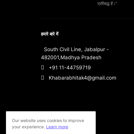
प्रतिबद्ध हैं।"
हमारे बारे में
South Civil Line, Jabalpur -
482001,Madhya Pradesh
+91 11-44759719
Khabarabhitak4@gmail.com
Our website uses cookies to improve
your experience.
Learn more