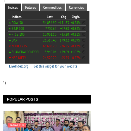
')
POPULAR POSTS
JABALPUR