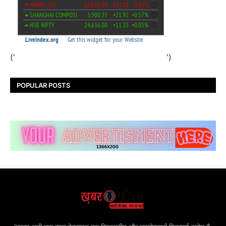
('
')
POPULAR POSTS