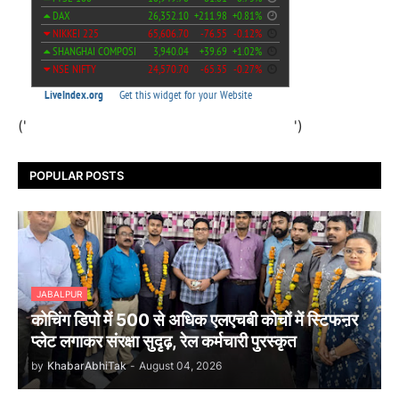
('
')
POPULAR POSTS
JABALPUR
कोचिंग डिपो में 500 से अधिक एलएचबी कोचों में स्टिफऩर
प्लेट लगाकर संरक्षा सुदृढ़, रेल कर्मचारी पुरस्कृत
by
KhabarAbhiTak
-
August 04, 2026