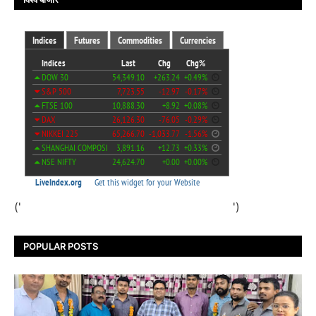
('
')
POPULAR POSTS