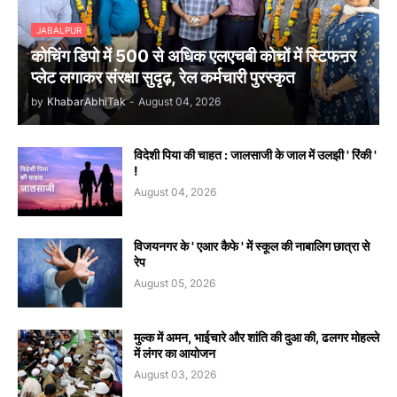
JABALPUR
कोचिंग डिपो में 500 से अधिक एलएचबी कोचों में स्टिफऩर
प्लेट लगाकर संरक्षा सुदृढ़, रेल कर्मचारी पुरस्कृत
by
KhabarAbhiTak
-
August 04, 2026
विदेशी पिया की चाहत : जालसाजी के जाल में उलझी ' रिंकी '
!
August 04, 2026
विजयनगर के ' एआर कैफे ' में स्कूल की नाबालिग छात्रा से
रेप
August 05, 2026
मुल्क में अमन, भाईचारे और शांति की दुआ की, ढलगर मोहल्ले
में लंगर का आयोजन
August 03, 2026