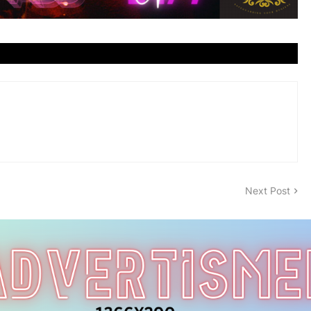
Next Post