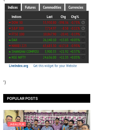
')
POPULAR POSTS
JABALPUR