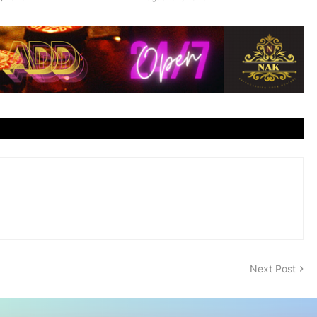
Next Post