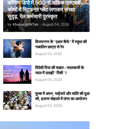
कोचिंग डिपो में 500 से अधिक एलएचबी
कोचों में स्टिफऩर प्लेट लगाकर संरक्षा
सुदृढ़, रेल कर्मचारी पुरस्कृत
by
KhabarAbhiTak
-
August 04, 2026
विजयनगर के ' एआर कैफे ' में स्कूल की
नाबालिग छात्रा से रेप
August 05, 2026
विदेशी पिया की चाहत : जालसाजी के
जाल में उलझी ' रिंकी ' !
August 04, 2026
मुल्क में अमन, भाईचारे और शांति की दुआ
की, ढलगर मोहल्ले में लंगर का आयोजन
August 03, 2026