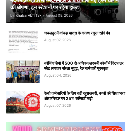
मदनमहल-इटारसी-मदनमहल के बीच डेली नई ट्रेन चलाने
की घोषणा, इन स्टेशनों पर रहेगा हाल्ट
by
KhabarAbhiTak
-
August 08, 2026
जबलपुर में कांवड़ यात्रा के कारण स्कूल रहेंगे बंद
August 07, 2026
कोचिंग डिपो में 500 से अधिक एलएचबी कोचों में स्टिफऩर
प्लेट लगाकर संरक्षा सुदृढ़, रेल कर्मचारी पुरस्कृत
August 04, 2026
रेलवे कर्मचारियों के लिए बड़ी खुशखबरी, बच्चों की शिक्षा भत्ता
और हॉस्टल पर 25% सब्सिडी बढ़ी
August 07, 2026