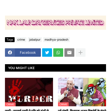
Tags
crime
jabalpur
madhya-pradesh
Facebook
YOU MIGHT LIKE
CRIME
CRIME
एमपी : गुस्साई पत्नी ने पति को डंडों से
पूर्व मंत्री, विधायक अजय विश्नोर्ई के बंगले