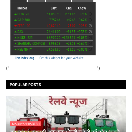
('
')
POPULAR POSTS
MADHYA-PRADESH