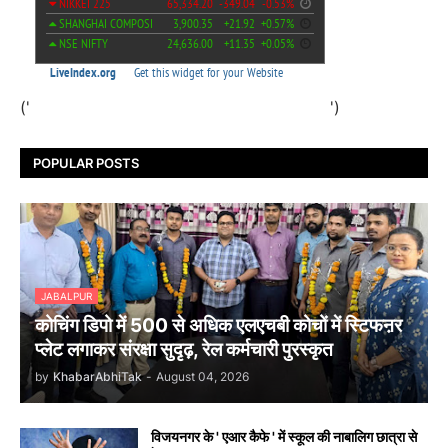
('
')
POPULAR POSTS
JABALPUR
कोचिंग डिपो में 500 से अधिक एलएचबी कोचों में स्टिफऩर
प्लेट लगाकर संरक्षा सुदृढ़, रेल कर्मचारी पुरस्कृत
by
KhabarAbhiTak
-
August 04, 2026
विजयनगर के ' एआर कैफे ' में स्कूल की नाबालिग छात्रा से