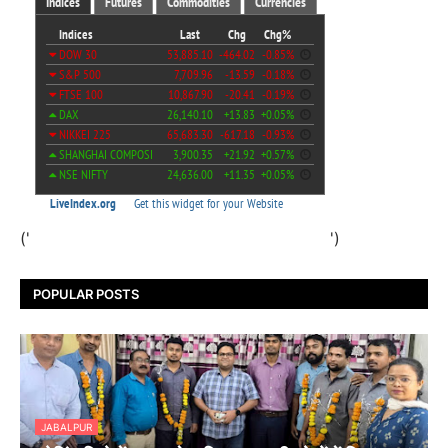
('
')
POPULAR POSTS
JABALPUR