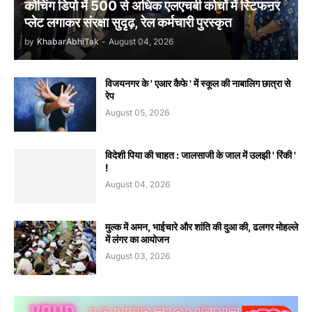
कोचिंग डिपो में 500 से अधिक एलएचबी कोचों में स्टिफऩर
प्लेट लगाकर संरक्षा सुदृढ़, रेल कर्मचारी पुरस्कृत
by
KhabarAbhiTak
-
August 04, 2026
विजयनगर के ' एआर कैफे ' में स्कूल की नाबालिग छात्रा से
रेप
August 05, 2026
विदेशी पिया की चाहत : जालसाजी के जाल में उलझी ' रिंकी '
!
August 04, 2026
मुल्क में अमन, भाईचारे और शांति की दुआ की, ढलगर मोहल्ले
में लंगर का आयोजन
August 03, 2026