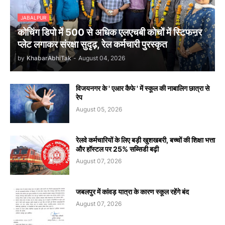
JABALPUR
कोचिंग डिपो में 500 से अधिक एलएचबी कोचों में स्टिफऩर
प्लेट लगाकर संरक्षा सुदृढ़, रेल कर्मचारी पुरस्कृत
by
KhabarAbhiTak
-
August 04, 2026
विजयनगर के ' एआर कैफे ' में स्कूल की नाबालिग छात्रा से
रेप
August 05, 2026
रेलवे कर्मचारियों के लिए बड़ी खुशखबरी, बच्चों की शिक्षा भत्ता
और हॉस्टल पर 25% सब्सिडी बढ़ी
August 07, 2026
जबलपुर में कांवड़ यात्रा के कारण स्कूल रहेंगे बंद
August 07, 2026