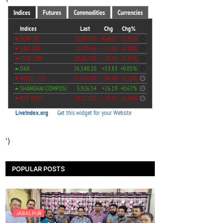
')
POPULAR POSTS
JABALPUR