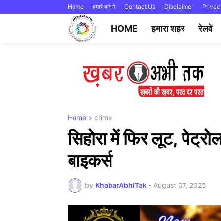
Home
हमारे बारे में
Contact Us
Disclaimer
Privac
HOME
हमारा शहर
रेलवे
Home
crime
सिहोरा में फिर लूट, पेट्र
बाइकर्स
by
KhabarAbhiTak
-
August 07, 2025