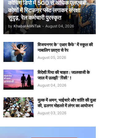
कोचिंग डिपो में 500 से अधिक एलएचबी
कोचों में स्टिफऩर प्लेट लगाकर संरक्षा
सुदृढ़, रेल कर्मचारी पुरस्कृत
by
KhabarAbhiTak
-
August 04, 2026
विजयनगर के ' एआर कैफे ' में स्कूल की
नाबालिग छात्रा से रेप
August 05, 2026
विदेशी पिया की चाहत : जालसाजी के
जाल में उलझी ' रिंकी ' !
August 04, 2026
मुल्क में अमन, भाईचारे और शांति की दुआ
की, ढलगर मोहल्ले में लंगर का आयोजन
August 03, 2026