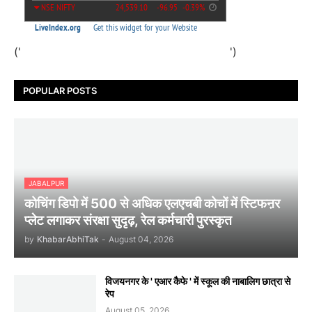
('
')
POPULAR POSTS
JABALPUR
कोचिंग डिपो में 500 से अधिक एलएचबी कोचों में स्टिफऩर
प्लेट लगाकर संरक्षा सुदृढ़, रेल कर्मचारी पुरस्कृत
by
KhabarAbhiTak
-
August 04, 2026
विजयनगर के ' एआर कैफे ' में स्कूल की नाबालिग छात्रा से
रेप
August 05, 2026