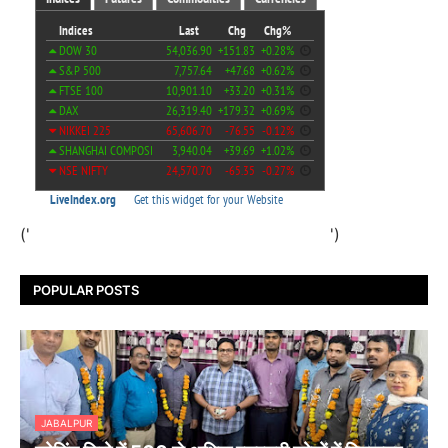
('
')
POPULAR POSTS
JABALPUR