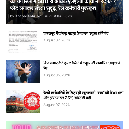
कोचिंग डिपो में 500 से अधिक एलएचबी कोचों में स्टिफऩर
प्लेट लगाकर संरक्षा सुदृढ़, रेल कर्मचारी पुरस्कृत
by
KhabarAbhiTak
-
August 04, 2026
जबलपुर में कांवड़ यात्रा के कारण स्कूल रहेंगे बंद
August 07, 2026
विजयनगर के ' एआर कैफे ' में स्कूल की नाबालिग छात्रा से
रेप
August 05, 2026
रेलवे कर्मचारियों के लिए बड़ी खुशखबरी, बच्चों की शिक्षा भत्ता
और हॉस्टल पर 25% सब्सिडी बढ़ी
August 07, 2026