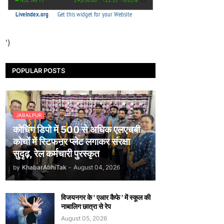
')
POPULAR POSTS
JABALPUR
कोचिंग डिपो में 500 से अधिक एलएचबी
कोचों में स्टिफऩर प्लेट लगाकर संरक्षा
सुदृढ़, रेल कर्मचारी पुरस्कृत
by
KhabarAbhiTak
-
August 04, 2026
विजयनगर के ' एआर कैफे ' में स्कूल की
नाबालिग छात्रा से रेप
August 05, 2026