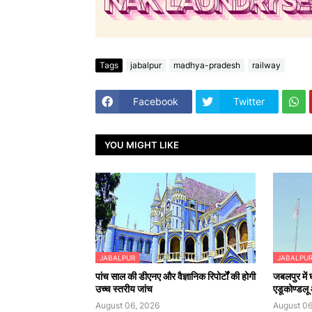
Tags
jabalpur
madhya-pradesh
railway
Facebook
Twitter
YOU MIGHT LIKE
JABALPUR
JABALPU
पांच साल की डीएनए और वैज्ञानिक रिपोर्टों की होगी
जबलपुर में
उच्च स्तरीय जांच
एडूकोण्डलू औ
August 06, 2026
August 06