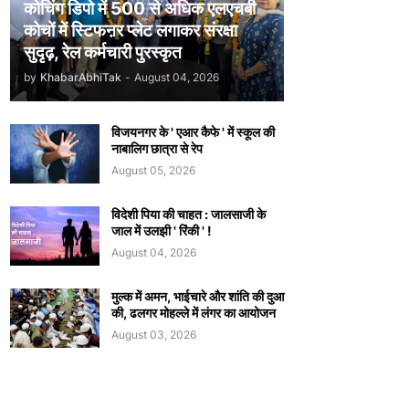
कोचिंग डिपो में 500 से अधिक एलएचबी
कोचों में स्टिफऩर प्लेट लगाकर संरक्षा
सुदृढ़, रेल कर्मचारी पुरस्कृत
by
KhabarAbhiTak
-
August 04, 2026
विजयनगर के ' एआर कैफे ' में स्कूल की
नाबालिग छात्रा से रेप
August 05, 2026
विदेशी पिया की चाहत : जालसाजी के
जाल में उलझी ' रिंकी ' !
August 04, 2026
मुल्क में अमन, भाईचारे और शांति की दुआ
की, ढलगर मोहल्ले में लंगर का आयोजन
August 03, 2026