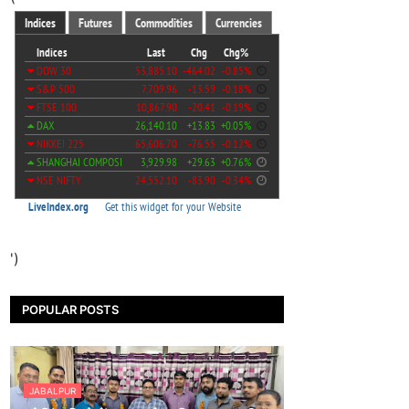
')
POPULAR POSTS
JABALPUR