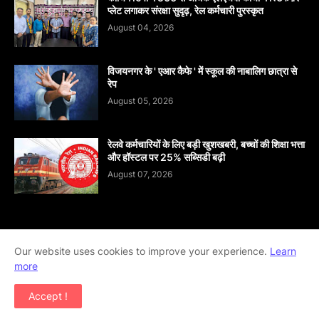
प्लेट लगाकर संरक्षा सुदृढ़, रेल कर्मचारी पुरस्कृत
August 04, 2026
विजयनगर के ' एआर कैफे ' में स्कूल की नाबालिग छात्रा से
रेप
August 05, 2026
रेलवे कर्मचारियों के लिए बड़ी खुशखबरी, बच्चों की शिक्षा भत्ता
और हॉस्टल पर 25% सब्सिडी बढ़ी
August 07, 2026
Our website uses cookies to improve your experience.
Learn
Home
About
contact-us
Disclaimer
more
Privacy-Policy
Terms-And-Conditions
Accept !
Copyright ©
2026
khabar abhi tak