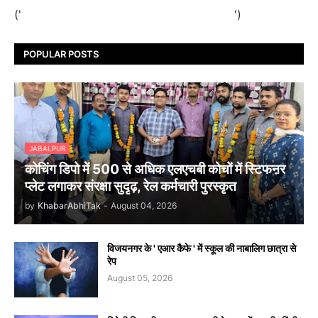
('
')
POPULAR POSTS
JABALPUR
कोचिंग डिपो में 500 से अधिक एलएचबी कोचों में स्टिफऩर
प्लेट लगाकर संरक्षा सुदृढ़, रेल कर्मचारी पुरस्कृत
by
KhabarAbhiTak
-
August 04, 2026
विजयनगर के ' एआर कैफे ' में स्कूल की नाबालिग छात्रा से
रेप
August 05, 2026