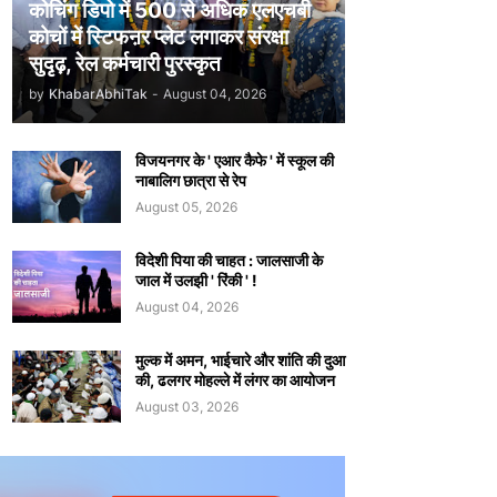
कोचिंग डिपो में 500 से अधिक एलएचबी
कोचों में स्टिफऩर प्लेट लगाकर संरक्षा
सुदृढ़, रेल कर्मचारी पुरस्कृत
by
KhabarAbhiTak
-
August 04, 2026
विजयनगर के ' एआर कैफे ' में स्कूल की
नाबालिग छात्रा से रेप
August 05, 2026
विदेशी पिया की चाहत : जालसाजी के
जाल में उलझी ' रिंकी ' !
August 04, 2026
मुल्क में अमन, भाईचारे और शांति की दुआ
की, ढलगर मोहल्ले में लंगर का आयोजन
August 03, 2026