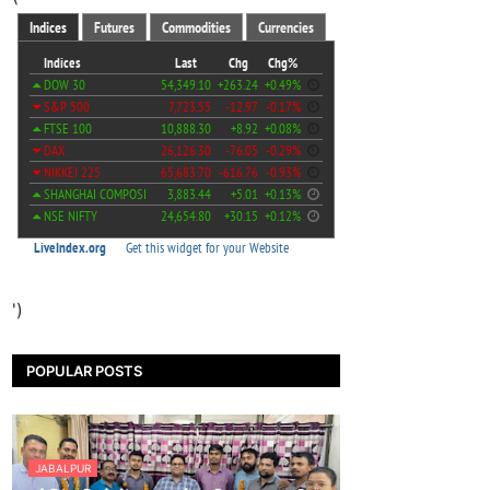
')
POPULAR POSTS
JABALPUR