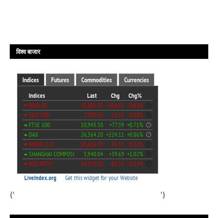
विश्व बाजार
('
')