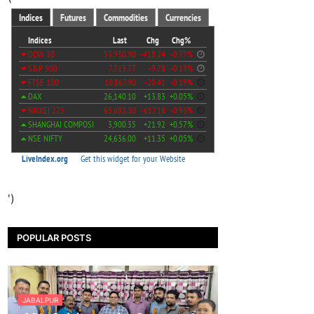
')
POPULAR POSTS
JABALPUR