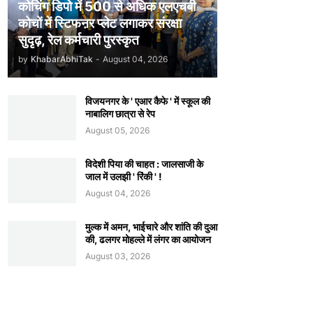
कोचिंग डिपो में 500 से अधिक एलएचबी
कोचों में स्टिफऩर प्लेट लगाकर संरक्षा
सुदृढ़, रेल कर्मचारी पुरस्कृत
by
KhabarAbhiTak
-
August 04, 2026
विजयनगर के ' एआर कैफे ' में स्कूल की
नाबालिग छात्रा से रेप
August 05, 2026
विदेशी पिया की चाहत : जालसाजी के
जाल में उलझी ' रिंकी ' !
August 04, 2026
मुल्क में अमन, भाईचारे और शांति की दुआ
की, ढलगर मोहल्ले में लंगर का आयोजन
August 03, 2026