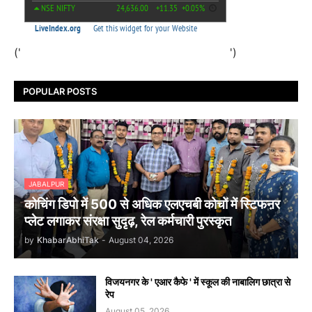
('
')
POPULAR POSTS
JABALPUR
कोचिंग डिपो में 500 से अधिक एलएचबी कोचों में स्टिफऩर
प्लेट लगाकर संरक्षा सुदृढ़, रेल कर्मचारी पुरस्कृत
by
KhabarAbhiTak
-
August 04, 2026
विजयनगर के ' एआर कैफे ' में स्कूल की नाबालिग छात्रा से
रेप
August 05, 2026