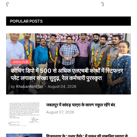
('
')
POPULAR POSTS
JABALPUR
कोचिंग डिपो में 500 से अधिक एलएचबी कोचों में स्टिफऩर
प्लेट लगाकर संरक्षा सुदृढ़, रेल कर्मचारी पुरस्कृत
by
KhabarAbhiTak
-
August 04, 2026
जबलपुर में कांवड़ यात्रा के कारण स्कूल रहेंगे बंद
August 07, 2026
विजयनगर के ' एआर कैफे ' में स्कूल की नाबालिग छात्रा से