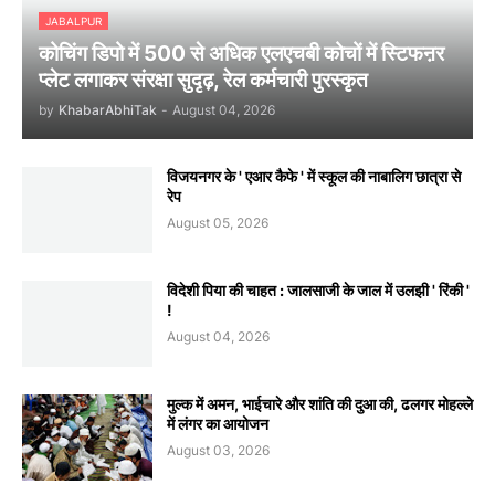
JABALPUR
कोचिंग डिपो में 500 से अधिक एलएचबी कोचों में स्टिफऩर
प्लेट लगाकर संरक्षा सुदृढ़, रेल कर्मचारी पुरस्कृत
by
KhabarAbhiTak
-
August 04, 2026
विजयनगर के ' एआर कैफे ' में स्कूल की नाबालिग छात्रा से
रेप
August 05, 2026
विदेशी पिया की चाहत : जालसाजी के जाल में उलझी ' रिंकी '
!
August 04, 2026
मुल्क में अमन, भाईचारे और शांति की दुआ की, ढलगर मोहल्ले
में लंगर का आयोजन
August 03, 2026