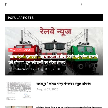
('
')
POPULAR POSTS
MADHYA-PRADESH
मदनमहल-इटारसी-मदनमहल के बीच डेली नई ट्रेन चलाने
की घोषणा, इन स्टेशनों पर रहेगा हाल्ट
by
KhabarAbhiTak
-
August 08, 2026
जबलपुर में कांवड़ यात्रा के कारण स्कूल रहेंगे बंद
August 07, 2026