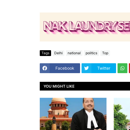
Tags
Delhi
national
politics
Top
Facebook
Twitter
YOU MIGHT LIKE