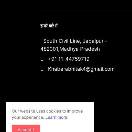
हमारे बारे में
South Civil Line, Jabalpur -
482001,Madhya Pradesh
+91 11-44759719
Khabarabhitak4@gmail.com
Our website uses cookies to improve
your experience.
Learn more
Accept !