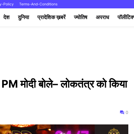
y-Policy
Terms-And-Conditions
देश
दुनिया
प्रादेशिक ख़बरें
ज्योतिष
अपराध
पॉलीटिक
: PM मोदी बोले– लोकतंत्र को किया
0