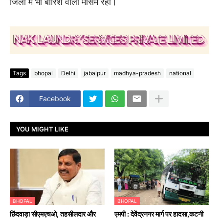
जिलों में भी बारिश वाला मौसम रहा।
Tags
bhopal
Delhi
jabalpur
madhya-pradesh
national
Facebook
YOU MIGHT LIKE
BHOPAL
BHOPAL
छिंदवाड़ा सीएमएचओ, तहसीलदार और
एमपी : देवेंद्रनगर मार्ग पर हादसा,कटनी