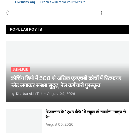
('
')
POPULAR POSTS
JABALPUR
कोचिंग डिपो में 500 से अधिक एलएचबी कोचों में स्टिफऩर
प्लेट लगाकर संरक्षा सुदृढ़, रेल कर्मचारी पुरस्कृत
by
KhabarAbhiTak
-
August 04, 2026
विजयनगर के ' एआर कैफे ' में स्कूल की नाबालिग छात्रा से
रेप
August 05, 2026