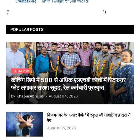
('
')
POPULAR POSTS
JABALPUR
कोचिंग डिपो में 500 से अधिक एलएचबी कोचों में स्टिफऩर
प्लेट लगाकर संरक्षा सुदृढ़, रेल कर्मचारी पुरस्कृत
by
KhabarAbhiTak
-
August 04, 2026
विजयनगर के ' एआर कैफे ' में स्कूल की नाबालिग छात्रा से
रेप
August 05, 2026