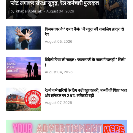
प्लेट लगाकर संरक्षा सुदृढ़, रेल कर्मचारी पुरस्कृत
by
KhabarAbhiTak
-
August 04, 2026
विजयनगर के ' एआर कैफे ' में स्कूल की नाबालिग छात्रा से
रेप
August 05, 2026
विदेशी पिया की चाहत : जालसाजी के जाल में उलझी ' रिंकी '
!
August 04, 2026
रेलवे कर्मचारियों के लिए बड़ी खुशखबरी, बच्चों की शिक्षा भत्ता
और हॉस्टल पर 25% सब्सिडी बढ़ी
August 07, 2026