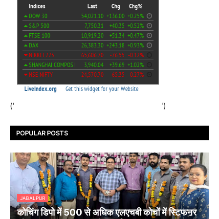
('
')
POPULAR POSTS
JABALPUR
कोचिंग डिपो में 500 से अधिक एलएचबी कोचों में स्टिफऩर