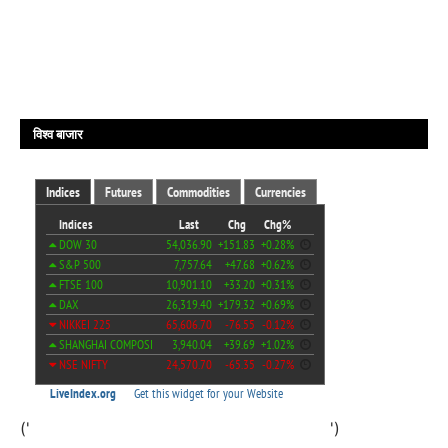
विश्व बाजार
('
')